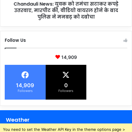
न
Chandauli News: युवक को तमंचा सटाकर कपड़े
N
की
उतरवाए, मारपीट की, वीडियो वायरल होने के बाद
e
ध
w
पुलिस ने मनबढ़ को दबोचा
मा
s
के
:
दा
यु
Follow Us
र
व
जी
क
त
को
14,909
से
त
न
मं
ग
चा
र
स
पा
टा
14,909
0
लि
क
Followers
Followers
का
र
प्री
क
मि
प
य
ड़े
Weather
र
उ
ली
त
You need to set the Weather API Key in the theme options page >