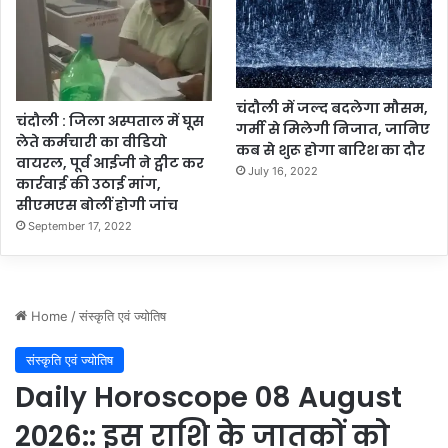
पु
लि
स
ने
म
चंदौली में जल्द बदलेगा मौसम,
चंदौली : जिला अस्पताल में घूस
न
गर्मी से मिलेगी निजात, जानिए
लेते कर्मचारी का वीडियो
ब
कब से शुरू होगा बारिश का दौर
वायरल, पूर्व आईजी ने ट्वीट कर
ढ़
July 16, 2022
कार्रवाई की उठाई मांग,
को
सीएमएस बोलीं होगी जांच
द
September 17, 2022
बो
चा