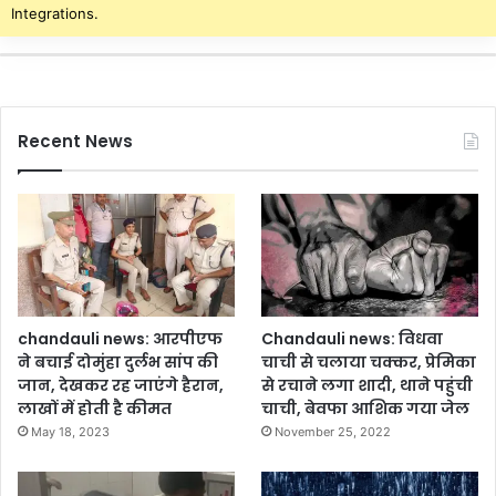
ग
र
Integrations.
का
वा
आ
ए
गा
,
ज
मा
र
Recent News
पी
ट
की
,
वी
डि
यो
वा
य
chandauli news: आरपीएफ
Chandauli news: विधवा
र
ने बचाई दोमुंहा दुर्लभ सांप की
चाची से चलाया चक्कर, प्रेमिका
ल
जान, देखकर रह जाएंगे हैरान,
से रचाने लगा शादी, थाने पहुंची
हो
लाखों में होती है कीमत
चाची, बेवफा आशिक गया जेल
ने
May 18, 2023
November 25, 2022
के
बा
द