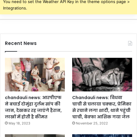
You need to set the Weather API Key in the theme options page >
आ
से
Integrations.
2
मा
7
न
5
दे
ली
य
ट
से
Recent News
र
वं
ते
चि
ल
त
ए
म
पी
ड
ब्ल्यू
,
chandauli news: आरपीएफ
Chandauli news: विधवा
का
ने बचाई दोमुंहा दुर्लभ सांप की
चाची से चलाया चक्कर, प्रेमिका
र्या
जान, देखकर रह जाएंगे हैरान,
से रचाने लगा शादी, थाने पहुंची
ल
लाखों में होती है कीमत
चाची, बेवफा आशिक गया जेल
य
May 18, 2023
November 25, 2022
का
च