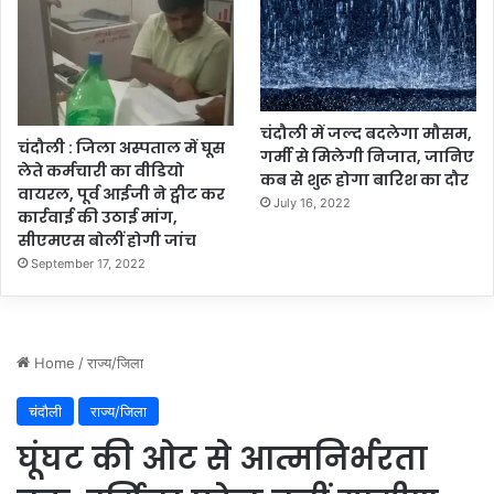
क्क
र
क
ट
वा
र
चंदौली में जल्द बदलेगा मौसम,
चंदौली : जिला अस्पताल में घूस
हे
गर्मी से मिलेगी निजात, जानिए
लेते कर्मचारी का वीडियो
स्वा
कब से शुरू होगा बारिश का दौर
वायरल, पूर्व आईजी ने ट्वीट कर
स्थ्य
July 16, 2022
कार्रवाई की उठाई मांग,
वि
सीएमएस बोलीं होगी जांच
भा
September 17, 2022
ग
के
अ
धि
का
री