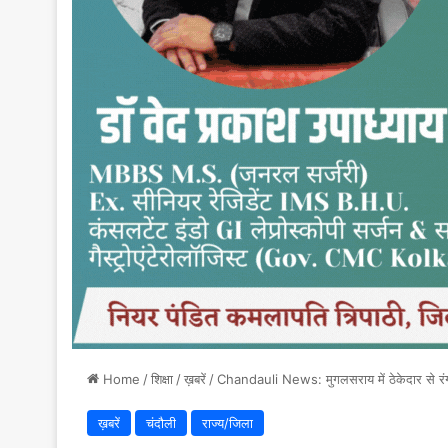
Home
/
शिक्षा
/
ख़बरें
/
Chandauli News: मुगलसराय में ठेकेदार से रंगदार
ख़बरें
चंदौली
राज्य/जिला