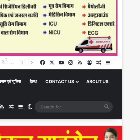
Chandauli News: 25 हजार का इनामी गो-तस्करी गिरोह का सदस्य गिरफ्तार, पुलिस ने अवैध असलहा और पिकअप वाहन किया बरामद
Facebook
X
YouTube
Instagram
RSS
Log In
Random Article
Sidebar
ासन एवं पुलिस
हेल्थ
CONTACT US
ABOUT US
ube
stagram
RSS
Random Article
Sidebar
Switch skin
Search
for