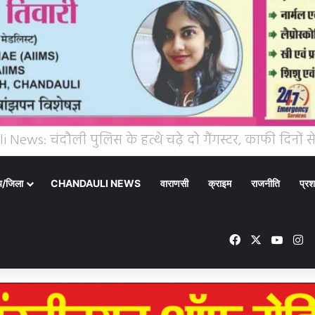
्य/जिला
CHANDAULI NEWS
वाराणसी
क्राइम
राजनीति
प्रश
Facebook
X
YouT
In