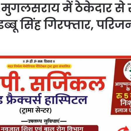
गलसराय में ठेकेदार से रं
 डब्बू सिंह गिरफ्तार, परि