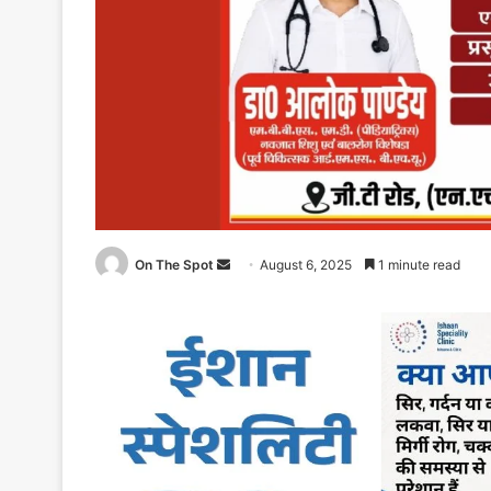
On The Spot
Send
August 6, 2025
1 minute read
an
email