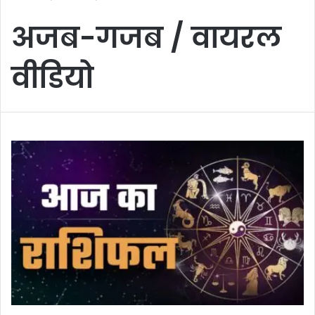
अजब-गजब / वायरल
वीडियो