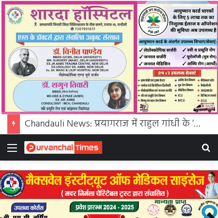
Chandauli News: प्रयागराज में राहुल गांधी के ‘छात्रों की गूंज’ कार्यक्रम के लिए चंदौली में पंजीकरण अभियान, पेपर लीक पर सरकार को घेरा
Menu
S