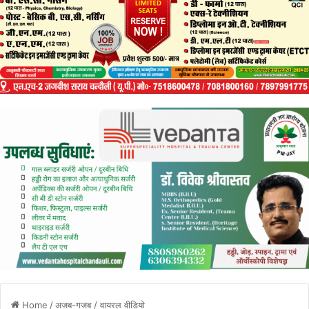
Home
/
अजब-गजब / वायरल वीडियो