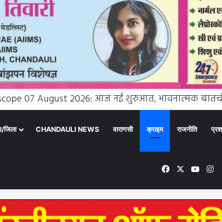
्य/जिला
CHANDAULI NEWS
वाराणसी
क्राइम
राजनीति
प्रश
Facebook
X
YouT
In