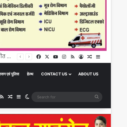
घूंघट की ओट से आत्मनिर्भरता तक: उर्मिला पटेल बनीं ग्रामीण महिला सशक्तिकरण की प्रेरक मिसाल
Facebook
X
YouTube
Instagram
RSS
Log In
Random Article
Sidebar
ासन एवं पुलिस
हेल्थ
CONTACT US
ABOUT US
ube
stagram
RSS
Random Article
Sidebar
Switch skin
Search
for