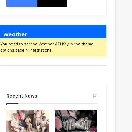
Weather
You need to set the Weather API Key in the theme
options page > Integrations.
Recent News