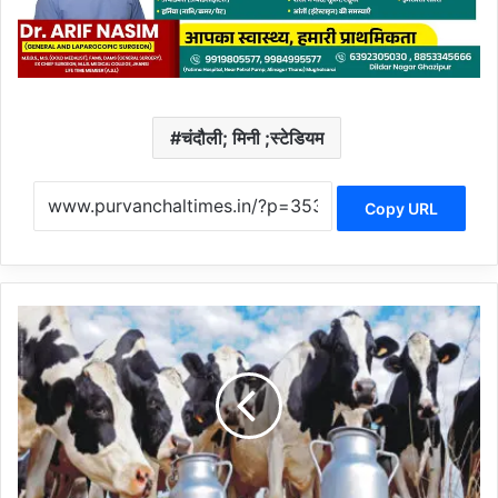
चंदौली; मिनी ;स्टेडियम
Copy URL
प
शु
पा
ल
कों
का
ब
ने