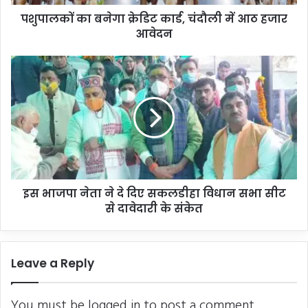
गा
पशुपालकों का बनेगा क्रेडिट कार्ड, चंदौली में आठ हजार
क्रे
आवेदन
डि
ट
का
इ
र्ड
स
,
भा
चं
ज
दौ
पा
ली
ने
में
ता
आ
ने
ठ
दे
ह
इस भाजपा नेता ने दे दिए सकलडीहा विधान सभा सीट
दि
जा
से दावेदारी के संकेत
ए
र
स
आ
क
वे
ल
Leave a Reply
द
डी
न
हा
वि
You must be
logged in
to post a comment.