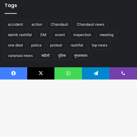
Tags
accident
action
Chandauli
Chandauli news
dainik rashifal
DM
event
inspection
meeting
one died
police
protest
rashifal
top news
varanasi news
चंदौली
पुलिस
मुगलसराय
Follow us
Facebook
X
WhatsApp
Telegram
Viber
B
t
t