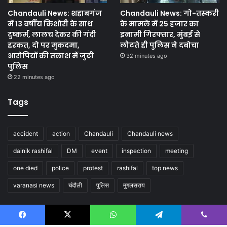
Chandauli News: शहाबगंज
Chandauli News: गो-तस्करी
में 13 वर्षीय किशोरी के साथ
के मामले में 25 हजार का
दुष्कर्म, लालच देकर की गंदी
इनामी गिरफ्तार, मुंबई से
हरकत, दो पर मुकदमा,
लौटते ही पुलिस ने दबोचा
आरोपियों की तलाश में जुटी
32 minutes ago
पुलिस
22 minutes ago
Tags
accident
action
Chandauli
Chandauli news
dainik rashifal
DM
event
inspection
meeting
one died
police
protest
rashifal
top news
varanasi news
चंदौली
पुलिस
मुगलसराय
Follow us
Facebook
X
WhatsApp
Telegram
Viber