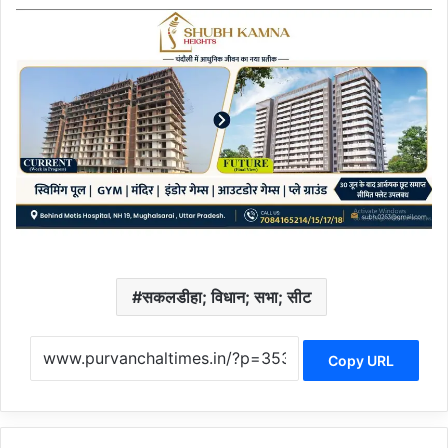
सकलडीहा; विधान; सभा; सीट
Copy URL