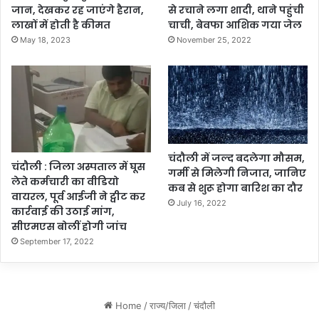
जान, देखकर रह जाएंगे हैरान,
से रचाने लगा शादी, थाने पहुंची
लाखों में होती है कीमत
चाची, बेवफा आशिक गया जेल
May 18, 2023
November 25, 2022
चंदौली में जल्द बदलेगा मौसम,
चंदौली : जिला अस्पताल में घूस
गर्मी से मिलेगी निजात, जानिए
लेते कर्मचारी का वीडियो
कब से शुरू होगा बारिश का दौर
वायरल, पूर्व आईजी ने ट्वीट कर
July 16, 2022
कार्रवाई की उठाई मांग,
सीएमएस बोलीं होगी जांच
September 17, 2022