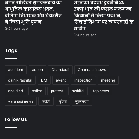
नगर पालिका मुगलसराय का
नहर का तटबंध टूटने से 25
आधुनिक कार्यालय भवन,
एकड़ धान की फसल जलमग्न,
बीजेपी विधायक और चेयरमैन
किसानों ने किया प्रदर्शन,
ने किया भूमि पूजन
सिंचाई विभाग पर लापरवाही के
आरोप
2 hours ago
4 hours ago
Tags
accident
action
Chandauli
Chandauli news
dainik rashifal
DM
event
inspection
meeting
one died
police
protest
rashifal
top news
varanasi news
चंदौली
पुलिस
मुगलसराय
Follow us