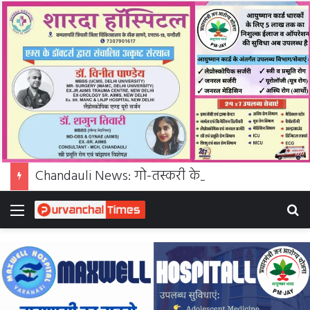
Chandauli News: गो-तस्करी के मामले में 25 हजार का इनामी गिरफ्तार, मुंबई से लौटते ही पुलिस ने दबोचा
Menu
S