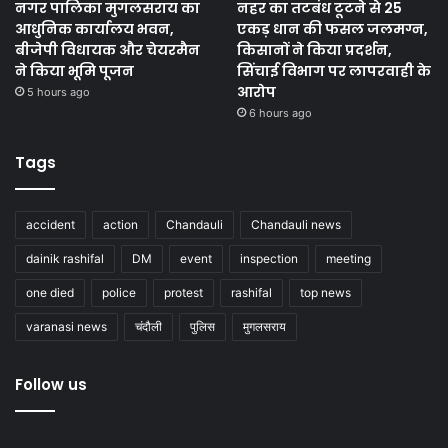
नगर पालिका मुगलसराय का
नहर का तटबंध टूटने से 25
आधुनिक कार्यालय भवन,
एकड़ धान की फसल जलमग्न,
बीजेपी विधायक और चेयरमैन
किसानों ने किया प्रदर्शन,
ने किया भूमि पूजन
सिंचाई विभाग पर लापरवाही के
आरोप
5 hours ago
6 hours ago
Tags
accident
action
Chandauli
Chandauli news
dainik rashifal
DM
event
inspection
meeting
one died
police
protest
rashifal
top news
varanasi news
चंदौली
पुलिस
मुगलसराय
Follow us