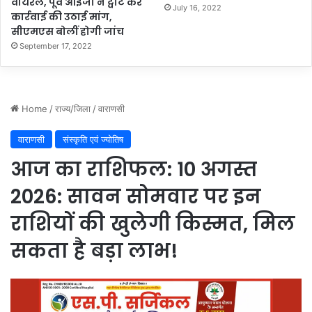
वायरल, पूर्व आईजी ने ट्वीट कर
जु
July 16, 2022
कार्रवाई की उठाई मांग,
टी
सीएमएस बोलीं होगी जांच
पु
September 17, 2022
लि
स