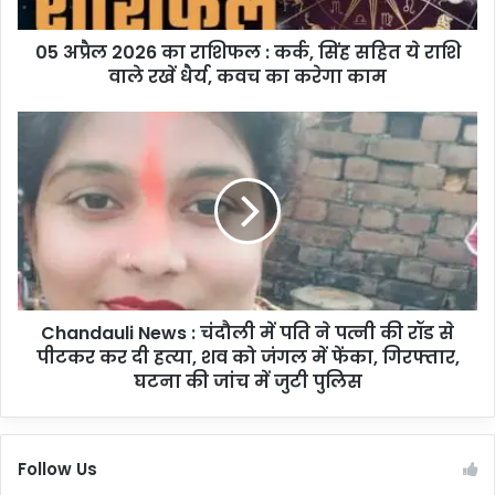
2
6
05 अप्रैल 2026 का राशिफल : कर्क, सिंह सहित ये राशि
का
वाले रखें धैर्य, कवच का करेगा काम
रा
शि
फ
C
ल
h
:
a
क
n
र्क
d
,
a
सिं
u
ह
l
स
i
हि
Chandauli News : चंदौली में पति ने पत्नी की रॉड से
N
त
पीटकर कर दी हत्या, शव को जंगल में फेंका, गिरफ्तार,
e
ये
w
घटना की जांच में जुटी पुलिस
रा
s
शि
:
वा
चं
Follow Us
ले
दौ
र
ली