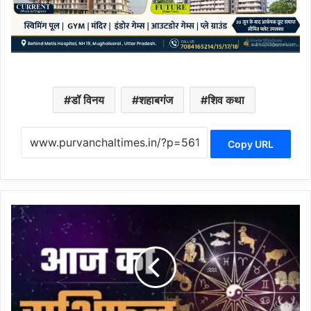
डॉ विनय
शहाबगंज
शिव कथा
Copy URL
0
5
अ
प्रै
ल
2
0