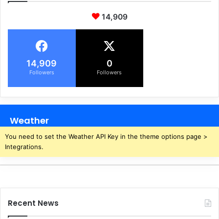
खें
में
14,909
धै
प
र्य
ति
,
ने
क
प
व
त्नी
14,909
0
च
की
Followers
Followers
का
रॉ
क
ड
रे
से
गा
पी
Weather
का
ट
म
क
You need to set the Weather API Key in the theme options page >
र
Integrations.
क
र
दी
ह
त्या
Recent News
,
श