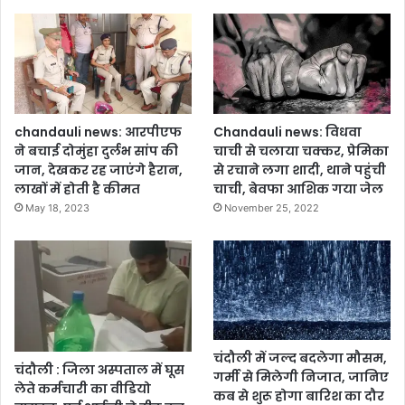
व
को
जं
ग
ल
में
फें
chandauli news: आरपीएफ
Chandauli news: विधवा
का
ने बचाई दोमुंहा दुर्लभ सांप की
चाची से चलाया चक्कर, प्रेमिका
,
जान, देखकर रह जाएंगे हैरान,
से रचाने लगा शादी, थाने पहुंची
गि
लाखों में होती है कीमत
चाची, बेवफा आशिक गया जेल
र
May 18, 2023
November 25, 2022
फ्ता
र
,
घ
ट
ना
की
जां
चंदौली में जल्द बदलेगा मौसम,
चंदौली : जिला अस्पताल में घूस
च
गर्मी से मिलेगी निजात, जानिए
लेते कर्मचारी का वीडियो
में
कब से शुरू होगा बारिश का दौर