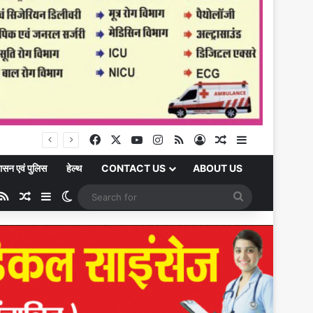
Chandauli News: ऑपरेशन के नाम पर विधवा से 30 हजार मांगने का आरोप, पूर्व विधायक ने मेडिकल कॉलेज प्रधानाचार्य और सीएमओ से की शिकायत, महिला को निजी अस्पताल में कराया भर्ती
Facebook
X
YouTube
Instagram
RSS
Log In
Random Article
Sidebar
ासन एवं पुलिस
हेल्थ
CONTACT US
ABOUT US
ube
stagram
RSS
Random Article
Sidebar
Switch skin
Search
for