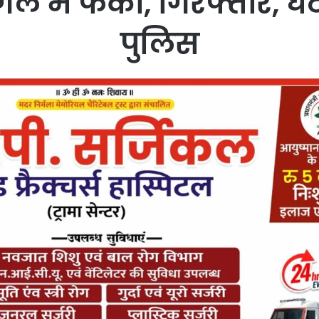
गल में फेंका, गिरफ्तार, घट
पुलिस