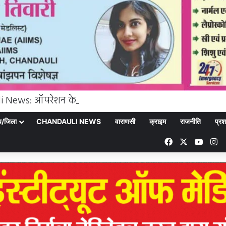
्य/जिला
CHANDAULI NEWS
वाराणसी
क्राइम
राजनीति
प्रश
Facebook
X
YouT
In