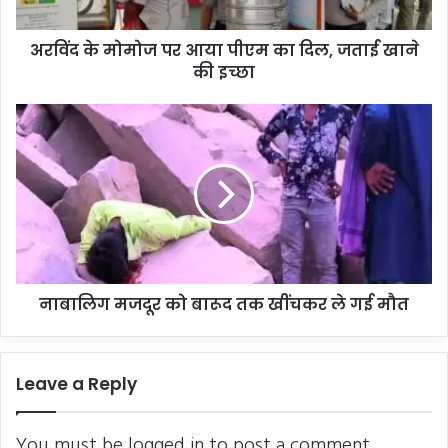
दिल,
जताई
अरविंद के मोमोज पर आया पीएम का दिल, जताई खाने
खाने
की
की इच्छा
इच्छा
नाबालिग
मजदूर
को
बारूद
तक
खींचकर
ले
गई
मौत
नाबालिग मजदूर को बारूद तक खींचकर ले गई मौत
Leave a Reply
You must be
logged in
to post a comment.