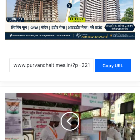
Copy URL
अरविंद
के
मोमोज
पर
आया
पीएम
का