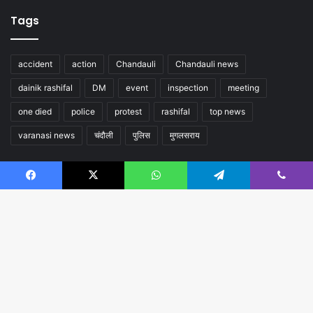
Tags
accident
action
Chandauli
Chandauli news
dainik rashifal
DM
event
inspection
meeting
one died
police
protest
rashifal
top news
varanasi news
चंदौली
पुलिस
मुगलसराय
Follow us
Facebook
X
WhatsApp
Telegram
Viber
B
t
t