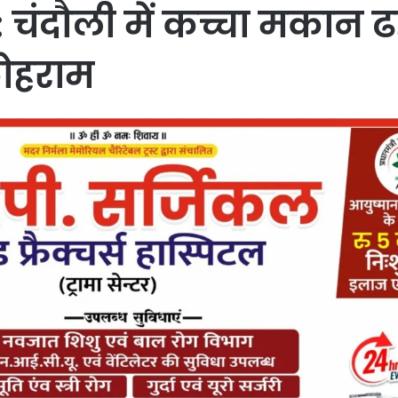
ंदौली में कच्चा मकान ढहन
कोहराम