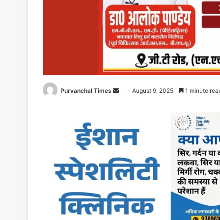
Purvanchal Times
Send
August 9, 2025
1 minute rea
an
email