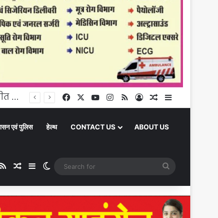
घूंघट की ओट से आत्मनिर्भरता तक: उर्मिला पटेल बनीं ग्रामीण महिला सशक्तिकरण की प्रेरक मिसाल
Facebook
X
YouTube
Instagram
RSS
Log In
Random Article
Sidebar
ासन एवं पुलिस
हेल्थ
CONTACT US
ABOUT US
ube
stagram
RSS
Random Article
Sidebar
Switch skin
Search
for