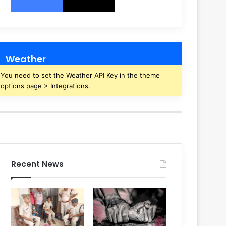
Weather
You need to set the Weather API Key in the theme
options page > Integrations.
Recent News