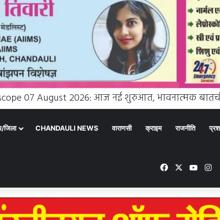
्य/जिला
CHANDAULI NEWS
वाराणसी
क्राइम
राजनीति
प्रश
Facebook
X
YouT
In