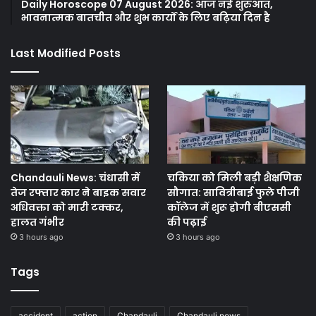
Daily Horoscope 07 August 2026: आज नई शुरुआत,
भावनात्मक बातचीत और शुभ कार्यों के लिए बढ़िया दिन है
Last Modified Posts
Chandauli News: चंधासी में
चकिया को मिली बड़ी शैक्षणिक
तेज रफ्तार कार ने बाइक सवार
सौगात: सावित्रीबाई फुले पीजी
अधिवक्ता को मारी टक्कर,
कॉलेज में शुरू होगी बीएससी
हालत गंभीर
की पढ़ाई
3 hours ago
3 hours ago
Tags
accident
action
Chandauli
Chandauli news