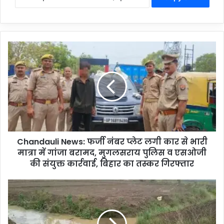
C
h
a
n
d
a
u
l
i
Chandauli News: फर्जी नंबर प्लेट लगी कार से भारी
N
मात्रा में गांजा बरामद, मुगलसराय पुलिस व एसओजी
e
w
की संयुक्त कार्रवाई, बिहार का तस्कर गिरफ्तार
s
:
C
फ
h
र्जी
a
नं
n