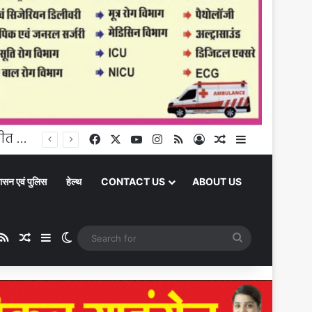
घूंघट की ओट से आत्मनिर्भरता तक: उर्मिला पटेल बनीं ग्रामीण महिला सशक्तिकरण की प्रेरक मिसाल
Facebook
X
YouTube
Instagram
RSS
Log In
Random Article
Sidebar
ासन एवं पुलिस
हेल्थ
CONTACT US
ABOUT US
ube
stagram
RSS
Random Article
Sidebar
Switch skin
Search
for