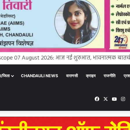
्य/जिला
CHANDAULI NEWS
वाराणसी
क्राइम
राजनीति
प्रश
Facebook
X
YouT
In