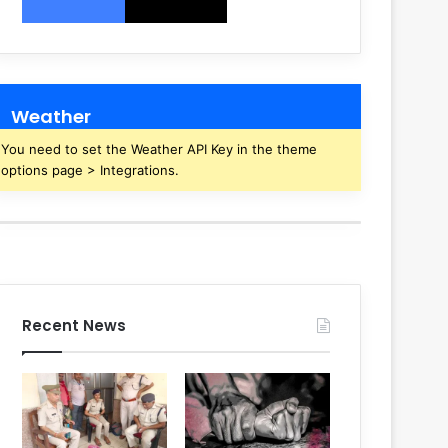
Weather
You need to set the Weather API Key in the theme
options page > Integrations.
Recent News