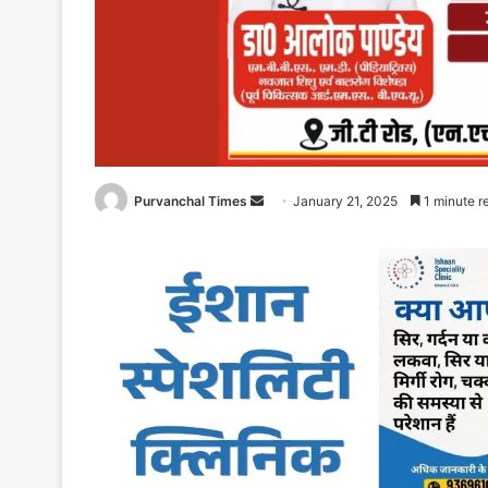
Purvanchal Times
Send
January 21, 2025
1 minute r
an
email