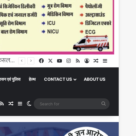
Chandauli News: धरौली में नहर का तटबंध टूटने से 25 एकड़ धान की फसल जलमग्न, किसानों ने किया प्रदर्शन, सिंचाई विभाग पर लापरवाही के आरोप
Facebook
X
YouTube
Instagram
RSS
Log In
Random Article
Sidebar
ासन एवं पुलिस
हेल्थ
CONTACT US
ABOUT US
ube
stagram
RSS
Random Article
Sidebar
Switch skin
Search
for