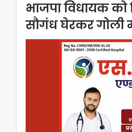
भाजपा विधायक को 
सौगंध घेरकर गोली म