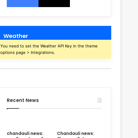
Weather
You need to set the Weather API Key in the theme
options page > Integrations.
Recent News
chandauli news:
Chandauli news: