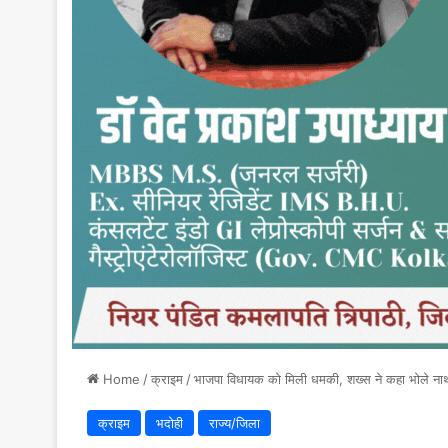
Home
/
क्राइम
/
भाजपा विधायक को मिली धमकी, शख्स ने कहा भोले नाथ
क्राइम
भदोही
राज्य/जिला