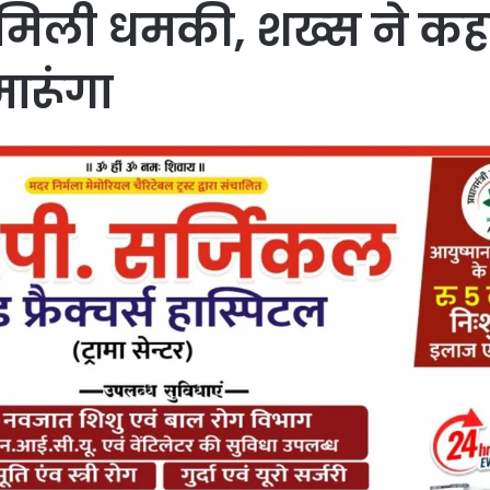
मिली धमकी, शख्स ने कहा
ारूंगा