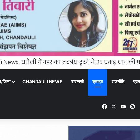
्य/जिला
CHANDAULI NEWS
वाराणसी
क्राइम
राजनीति
प्रश
Facebook
X
YouT
In