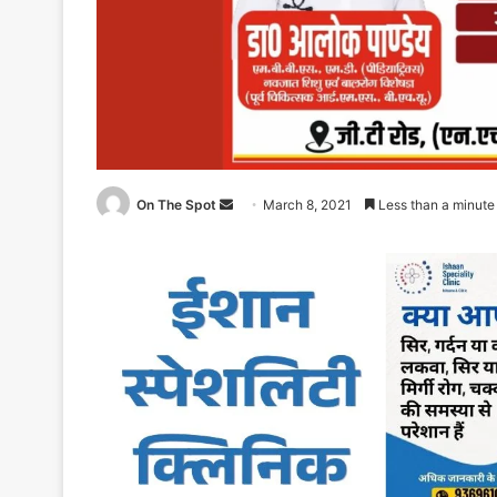
On The Spot
Send
March 8, 2021
Less than a minute
an
email