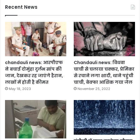
त्र
पा
Recent News
स्त
लि
,
का
अ
प्री
फ
मि
स
य
र
र
-
ली
ने
ग
ता
का
chandauli news: आरपीएफ
Chandauli news: विधवा
म
आ
ने बचाई दोमुंहा दुर्लभ सांप की
चाची से चलाया चक्कर, प्रेमिका
स्त
गा
जान, देखकर रह जाएंगे हैरान,
से रचाने लगा शादी, थाने पहुंची
ज
लाखों में होती है कीमत
चाची, बेवफा आशिक गया जेल
May 18, 2023
November 25, 2022