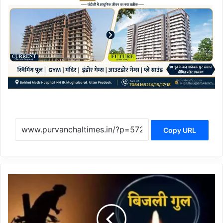
Copy URL
C
h
a
n
d