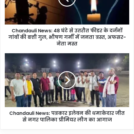
a
u
l
i
Chandauli News: 48 घंटे से उतरौत फीडर के दर्जनों
N
गांवों की बत्ती गुल, भीषण गर्मी में जनता त्रस्त, अफसर-
e
w
नेता मस्त
s
:
C
4
h
8
a
घं
n
टे
d
से
a
उ
u
त
l
रौ
i
त
Chandauli News: पत्रकार इलेवन की धमाकेदार जीत
N
फी
से नगर पालिका प्रीमियर लीग का आगाज
e
ड
w
र
s