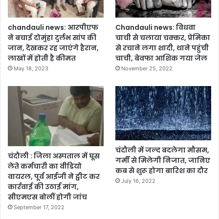
chandauli news: आरपीएफ
Chandauli news: विधवा
ने बचाई दोमुंहा दुर्लभ सांप की
चाची से चलाया चक्कर, प्रेमिका
जान, देखकर रह जाएंगे हैरान,
से रचाने लगा शादी, थाने पहुंची
लाखों में होती है कीमत
चाची, बेवफा आशिक गया जेल
May 18, 2023
November 25, 2022
चंदौली में जल्द बदलेगा मौसम,
चंदौली : जिला अस्पताल में घूस
गर्मी से मिलेगी निजात, जानिए
लेते कर्मचारी का वीडियो
कब से शुरू होगा बारिश का दौर
वायरल, पूर्व आईजी ने ट्वीट कर
July 16, 2022
कार्रवाई की उठाई मांग,
सीएमएस बोलीं होगी जांच
September 17, 2022