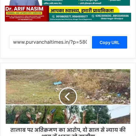
Copy URL
ता
ला
ब
प
र
अ
ति
क्र
म
तालाब पर अतिक्रमण का आरोप, दो साल से न्याय की
ण