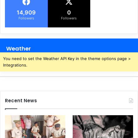
ण
सं
शो
14,909
0
ध
Followers
Followers
न
क
र
से
Weather
वा
र
You need to set the Weather API Key in the theme options page >
त
Integrations.
शि
क्ष
कों
को
दें
Recent News
टे
ट
से
छू
ट