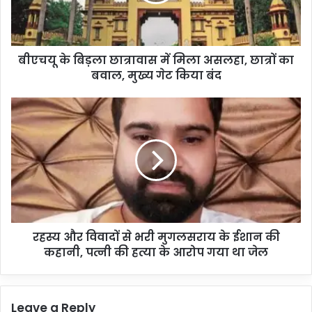
बि
ड़
ला
छा
बीएचयू के बिड़ला छात्रावास में मिला असलहा, छात्रों का
त्रा
बवाल, मुख्य गेट किया बंद
वा
स
में
र
मि
ह
ला
स्य
अ
औ
स
र
ल
वि
हा
वा
,
दों
छा
से
त्रों
रहस्य और विवादों से भरी मुगलसराय के ईशान की
भ
का
कहानी, पत्नी की हत्या के आरोप गया था जेल
री
ब
मु
वा
ग
ल
ल
Leave a Reply
,
स