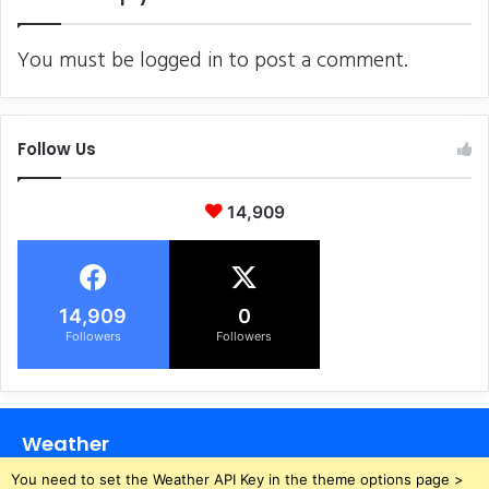
मु
रा
ख्य
य
You must be
logged in
to post a comment.
गे
के
ट
ई
कि
शा
या
न
Follow Us
बं
की
द
क
हा
14,909
नी
,
प
त्नी
14,909
0
की
Followers
Followers
ह
त्या
के
आ
रो
Weather
प
ग
You need to set the Weather API Key in the theme options page >