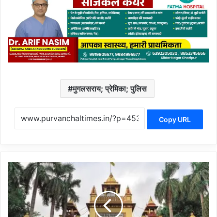
मुगलसराय; प्रेमिका; पुलिस
Copy URL
बी
ए
च
यू
के