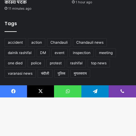
कांस्य पदक
1 hour ago
11 minutes ago
Tags
accident
action
Chandauli
Chandauli news
dainik rashifal
DM
event
inspection
meeting
one died
police
protest
rashifal
top news
varanasi news
चंदौली
पुलिस
मुगलसराय
Follow us
Facebook
X
WhatsApp
Telegram
Viber
B
t