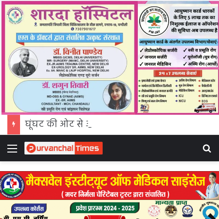
घूंघट की ओट से आत्मनिर्भरता तक: उर्मिला पटेल बनीं ग्रामीण महिला सशक्तिकरण की प्रेरक मिसाल
Menu
Se