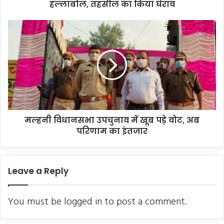
किया
हल्लाबोल, तहसील का किया घेराव
घेराव
मल्हनी
विधानसभा
उपचुनाव
में
खूब
पड़े
वोट,
अब
परिणाम
मल्हनी विधानसभा उपचुनाव में खूब पड़े वोट, अब
का
इंतजार
परिणाम का इंतजार
Leave a Reply
You must be
logged in
to post a comment.