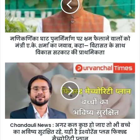
का
घा
ट
पु
न
मणिकर्णिका घाट पुनर्निर्माण पर भ्रम फैलाने वालों को
र्नि
मंत्री ए.के. शर्मा का जवाब, कहा— विरासत के साथ
र्मा
ण
विकास सरकार की प्राथमिकता
प
र
C
भ्र
h
म
a
फै
n
ला
d
ने
a
वा
u
लों
l
को
i
मं
Chandauli News : अगर कल कुछ हो जाए तो भी बच्चे
N
त्री
का भविष्य सुरक्षित रहे, यही है इंश्योरेंस प्लस फिक्स्ड
e
ए
w
मैच्योरिटी प्लान