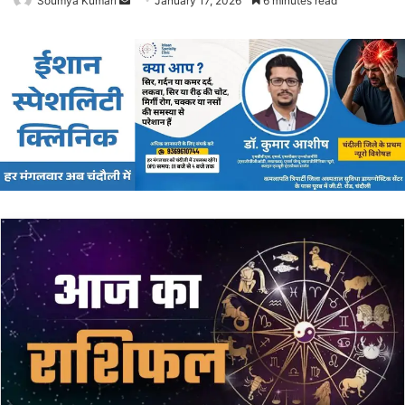
Soumya Kumari
Send
January 17, 2026
6 minutes read
an
email