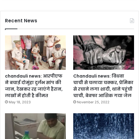
का
र
स
क्षि
स
त
Recent News
र
र
का
हे
र
,
की
य
प्रा
ही
थ
है
मि
इं
क
श्यो
ता
रें
chandauli news: आरपीएफ
Chandauli news: विधवा
स
ने बचाई दोमुंहा दुर्लभ सांप की
चाची से चलाया चक्कर, प्रेमिका
प्ल
जान, देखकर रह जाएंगे हैरान,
से रचाने लगा शादी, थाने पहुंची
स
लाखों में होती है कीमत
चाची, बेवफा आशिक गया जेल
फि
May 18, 2023
November 25, 2022
क्स्ड
मै
च्यो
रि
टी