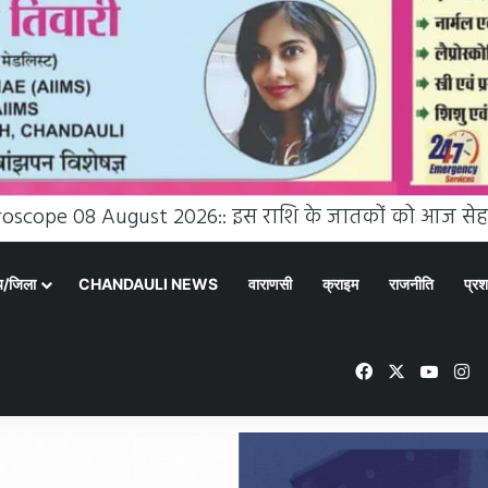
्य/जिला
CHANDAULI NEWS
वाराणसी
क्राइम
राजनीति
प्रश
Facebook
X
YouT
In