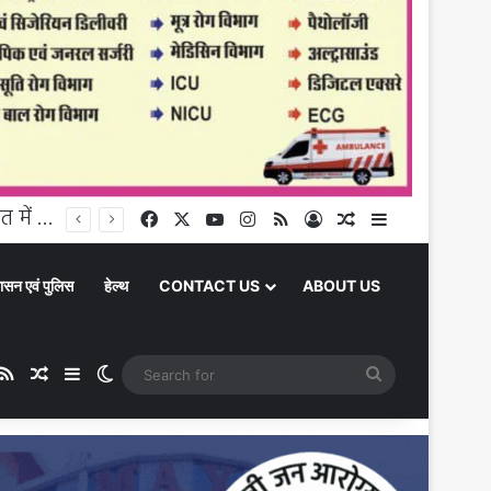
Daily Horoscope 08 August 2026:: इस राशि के जातकों को आज सेहत में हो सकती है हल्की दिक्कत
Facebook
X
YouTube
Instagram
RSS
Log In
Random Article
Sidebar
ासन एवं पुलिस
हेल्थ
CONTACT US
ABOUT US
ube
stagram
RSS
Random Article
Sidebar
Switch skin
Search
for