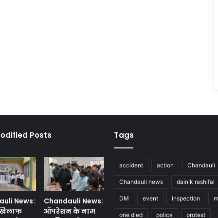
odified Posts
Tags
accident
action
Chandauli
Chandauli news
dainik rashifal
DM
event
inspection
m
uli News:
Chandauli News:
 खिलाफ
ऑपरेशन के नाम
one died
police
protest