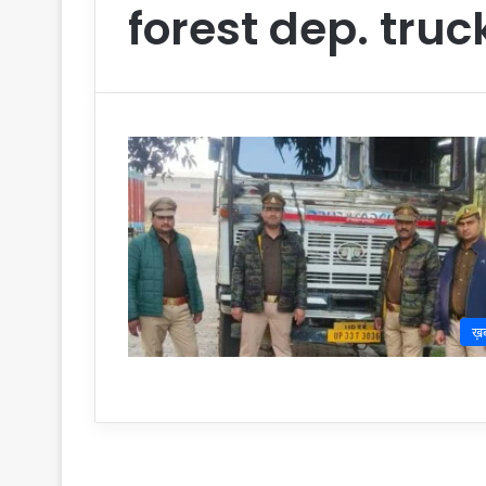
forest dep. truc
ख़ब