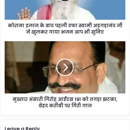
दफा
स्वामी
अड़गड़ानंद
जी
कोराना इलाज के बाद पहली दफा स्वामी अड़गड़ानंद जी
ने
खुलकर
ने खुलकर गाया भजन आप भी सुनिए
गाया
भजन
मुख्तार
आप
अंसारी
भी
गिरोह
सुनिए
आईएस
191
को
तगड़ा
झटका,
बेहद
मुख्तार अंसारी गिरोह आईएस 191 को तगड़ा झटका,
करीबी
पर
बेहद करीबी पर गिरी गाज
गिरी
गाज
Leave a Reply