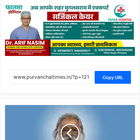
Copy URL
कोराना
इलाज
के
बाद
पहली