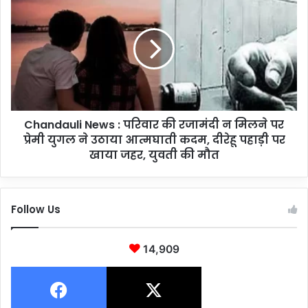
ज
h
नी
a
ति
n
क
d
द
a
ल
u
बू
l
थों
i
प
Chandauli News : परिवार की रजामंदी न मिलने पर
N
र
प्रेमी युगल ने उठाया आत्मघाती कदम, दीरेहू पहाड़ी पर
e
नि
w
खाया जहर, युवती की मौत
यु
s
क्त
:
क
प
रें
Follow Us
रि
गे
वा
बी
र
14,909
ए
की
ल
र
ए
जा
,
मं