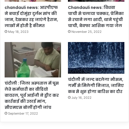
ग
म
chandauli news: आरपीएफ
Chandauli news: विधवा
,
,
ने बचाई दोमुंहा दुर्लभ सांप की
चाची से चलाया चक्कर, प्रेमिका
म
दी
जान, देखकर रह जाएंगे हैरान,
से रचाने लगा शादी, थाने पहुंची
त
रे
लाखों में होती है कीमत
चाची, बेवफा आशिक गया जेल
दा
हू
May 18, 2023
November 25, 2022
ता
प
सू
हा
ची
ड़ी
पु
प
न
र
री
खा
क्ष
या
ण
ज
चंदौली में जल्द बदलेगा मौसम,
चंदौली : जिला अस्पताल में घूस
को
ह
गर्मी से मिलेगी निजात, जानिए
लेते कर्मचारी का वीडियो
ग
र
कब से शुरू होगा बारिश का दौर
वायरल, पूर्व आईजी ने ट्वीट कर
ति
,
July 16, 2022
कार्रवाई की उठाई मांग,
दे
यु
सीएमएस बोलीं होगी जांच
ने
व
की
September 17, 2022
ती
ब
की
नी
मौ