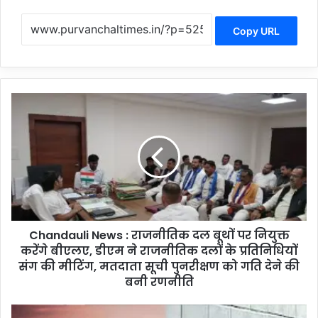
Copy URL
C
h
a
n
d
a
u
l
i
Chandauli News : राजनीतिक दल बूथों पर नियुक्त
N
करेंगे बीएलए, डीएम ने राजनीतिक दलों के प्रतिनिधियों
e
w
संग की मीटिंग, मतदाता सूची पुनरीक्षण को गति देने की
s
बनी रणनीति
:
रा
C