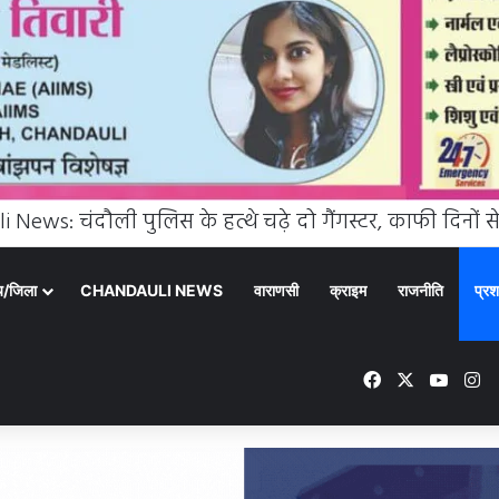
्य/जिला
CHANDAULI NEWS
वाराणसी
क्राइम
राजनीति
प्रश
Facebook
X
YouT
In