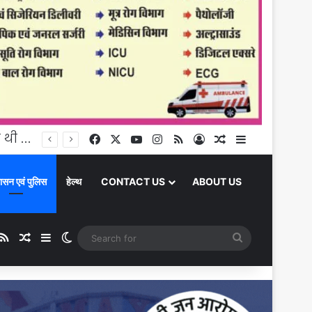
Chandauli News: 25 हजार का इनामी गो-तस्करी गिरोह का सदस्य गिरफ्तार, पुलिस ने अवैध असलहा और पिकअप वाहन किया बरामद
Facebook
X
YouTube
Instagram
RSS
Log In
Random Article
Sidebar
ासन एवं पुलिस
हेल्थ
CONTACT US
ABOUT US
ube
stagram
RSS
Random Article
Sidebar
Switch skin
Search
for