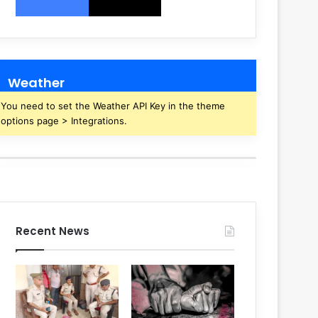
Weather
You need to set the Weather API Key in the theme
options page > Integrations.
Recent News