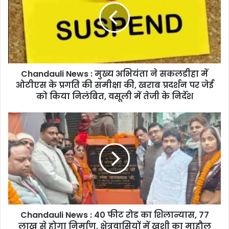
n
d
a
u
l
i
Chandauli News : मुख्य अभियंता ने सकलडीहा में
N
ओटीएस के प्रगति की समीक्षा की, खराब प्रदर्शन पर जेई
e
w
को किया निलंबित, वसूली में तेजी के निर्देश
s
:
C
मु
h
ख्य
a
अ
n
भि
d
यं
a
ता
u
ने
l
स
i
क
Chandauli News : 40 फीट रोड का शिलान्यास, 77
N
ल
लाख से होगा निर्माण, क्षेत्रवासियों में खुशी का माहौल
e