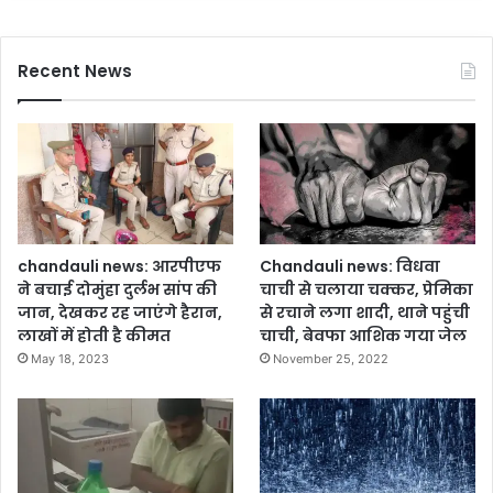
द
गा
र्श
नि
न
र्मा
Recent News
प
ण
र
,
जे
क्षे
ई
त्र
को
वा
कि
सि
या
यों
नि
में
लं
खु
chandauli news: आरपीएफ
Chandauli news: विधवा
बि
शी
ने बचाई दोमुंहा दुर्लभ सांप की
चाची से चलाया चक्कर, प्रेमिका
त
का
जान, देखकर रह जाएंगे हैरान,
से रचाने लगा शादी, थाने पहुंची
,
मा
लाखों में होती है कीमत
चाची, बेवफा आशिक गया जेल
व
हौ
May 18, 2023
November 25, 2022
सू
ल
ली
में
ते
जी
के