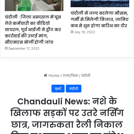
नि
र्दे
चंदौली में जल्द बदलेगा मौसम,
चंदौली : जिला अस्पताल में घूस
श
गर्मी से मिलेगी निजात, जानिए
लेते कर्मचारी का वीडियो
कब से शुरू होगा बारिश का दौर
वायरल, पूर्व आईजी ने ट्वीट कर
July 16, 2022
कार्रवाई की उठाई मांग,
सीएमएस बोलीं होगी जांच
September 17, 2022