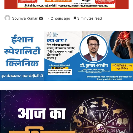
उ
त
रे
,
कि
या
प्र
द
र्श
न
,
बो
ले
,
“
रो
ड
न
हीं
तो
वो