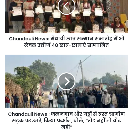
n
d
a
u
l
i
Chandauli News: मेधावी छात्र सम्मान समारोह में ओ
N
लेवल उत्तीर्ण 40 छात्र-छात्राएं सम्मानित
e
w
s
C
:
h
मे
a
धा
n
वी
d
छा
a
त्र
u
स
l
म्मा
i
न
Chandauli News : जलजमाव और गड्ढों से त्रस्त ग्रामीण
N
स
सड़क पर उतरे, किया प्रदर्शन, बोले, “रोड नहीं तो वोट
e
मा
w
नहीं”
रो
s