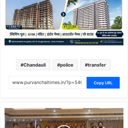
Chandauli
police
transfer
Copy URL
C
h
a