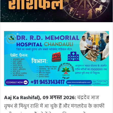
ट
न
हीं
”