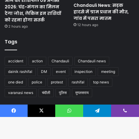
आज का राशिफल 09 अगस्त
Chandauli News: सड़क
2026: चंद्र-मंगल का मिलन
हादसे में ग्राम प्रधान की मौत,
देगा जोश, लेकिन इन राशियों
गांव में पसरा मातम
को रहना होगा सतर्क
12 hours ago
2 hours ago
Tags
accident
action
Chandauli
Chandauli news
dainik rashifal
DM
event
inspection
meeting
one died
police
protest
rashifal
top news
varanasi news
चंदौली
पुलिस
मुगलसराय
Follow us
Facebook
X
WhatsApp
Telegram
Viber