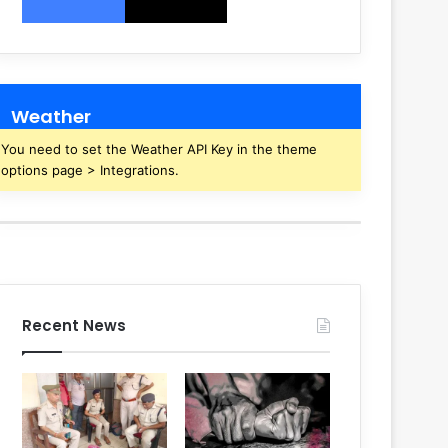
Weather
You need to set the Weather API Key in the theme
options page > Integrations.
Recent News