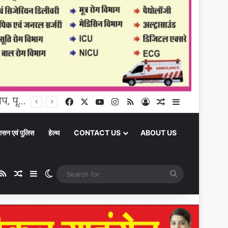
Daily Horoscope 08 August 2026:: इस राशि के जातकों को आज सेहत में हो सकती है हल्की दिक्कत
Facebook
X
YouTube
Instagram
RSS
Log In
Random Article
Sidebar
ासन एवं पुलिस
हेल्थ
CONTACT US
ABOUT US
ube
stagram
RSS
Random Article
Sidebar
Switch skin
Search
for