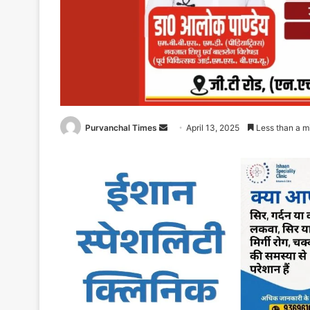
Purvanchal Times
Send
April 13, 2025
Less than a m
an
email