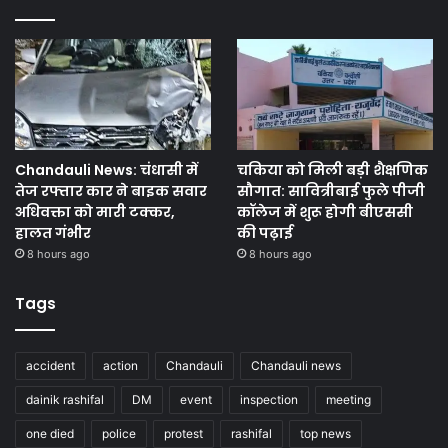
Chandauli News: चंधासी में
चकिया को मिली बड़ी शैक्षणिक
तेज रफ्तार कार ने बाइक सवार
सौगात: सावित्रीबाई फुले पीजी
अधिवक्ता को मारी टक्कर,
कॉलेज में शुरू होगी बीएससी
हालत गंभीर
की पढ़ाई
8 hours ago
8 hours ago
Tags
accident
action
Chandauli
Chandauli news
dainik rashifal
DM
event
inspection
meeting
one died
police
protest
rashifal
top news