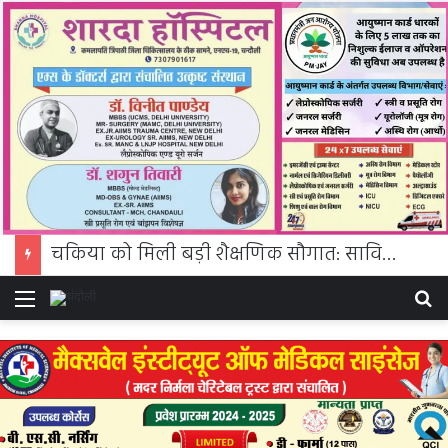
चकिया को मिली बड़ी शैक्षणिक सौगात: सावित्रीबाई फुले पीजी कॉलेज में शुरू होगी बीएससी की पढ़ाई
Menu
S