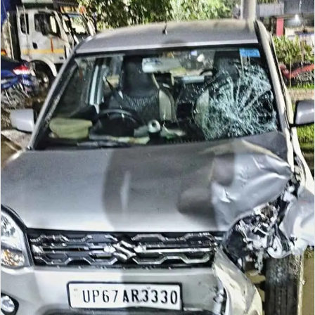
लो
गों
के
चे
ह
रे
,
C
E
I
R
पो
र्ट
ल
ब
ना
म
द
द
गा
र