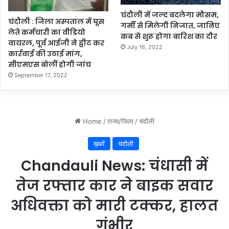
न
शी
चंदौली में जल्द बदलेगा मौसम,
चंदौली : जिला अस्पताल में घूस
ल
गर्मी से मिलेगी निजात, जानिए
लेते कर्मचारी का वीडियो
प्वा
कब से शुरू होगा बारिश का दौर
वायरल, पूर्व आईजी ने ट्वीट कर
इं
July 16, 2022
कार्रवाई की उठाई मांग,
ट
सीएमएस बोलीं होगी जांच
प
September 17, 2022
र
वि
शे
ष
नि
ग
रा
नी