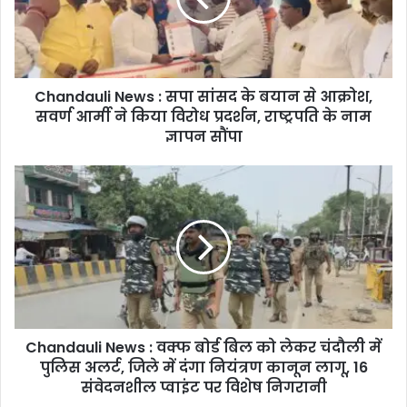
d
a
u
l
i
Chandauli News : सपा सांसद के बयान से आक्रोश,
N
सवर्ण आर्मी ने किया विरोध प्रदर्शन, राष्ट्रपति के नाम
e
w
ज्ञापन सौंपा
s
:
C
स
h
पा
a
सां
n
स
d
द
a
के
u
ब
l
या
i
न
Chandauli News : वक्फ बोर्ड बिल को लेकर चंदौली में
N
से
पुलिस अलर्ट, जिले में दंगा नियंत्रण कानून लागू, 16
e
आ
w
संवेदनशील प्वाइंट पर विशेष निगरानी
क्रो
s