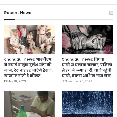
ति
,
के
जि
Recent News
ना
ले
म
में
ज्ञा
दं
प
गा
न
नि
सौं
यं
पा
त्र
ण
का
chandauli news: आरपीएफ
Chandauli news: विधवा
नू
ने बचाई दोमुंहा दुर्लभ सांप की
चाची से चलाया चक्कर, प्रेमिका
न
जान, देखकर रह जाएंगे हैरान,
से रचाने लगा शादी, थाने पहुंची
ला
लाखों में होती है कीमत
चाची, बेवफा आशिक गया जेल
गू
May 18, 2023
November 25, 2022
,
1
6
सं
वे
द