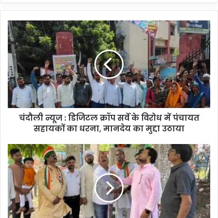
चं
दौ
ली
न्यू
ज
:
डि
जि
ट
चंदौली न्यूज : डिजिटल क्रॉप सर्वे के विरोध में पंचायत
ल
सहायकों का धरना, मानदेय का मुद्दा उठाया
क्रॉ
प
स
चं
र्वे
दौ
के
ली
वि
प्रे
रो
स
ध
क्ल
में
ब