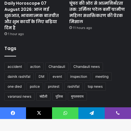
Daily Horoscope 07
घूंघट की ओट से आत्मनिर्भरता
August 2026: आज नई
तक: उर्मिला पटेल बनीं ग्रामीण
शुरुआत, भावनात्मक बातचीत
महिला सशक्तिकरण की प्रेरक
और शुभ कार्यों के लिए बढ़िया
मिसाल
दिन है
11 hours ago
1 hour ago
Tags
accident
action
Chandauli
Chandauli news
dainik rashifal
DM
event
inspection
meeting
one died
police
protest
rashifal
top news
varanasi news
चंदौली
पुलिस
मुगलसराय
Follow us
Facebook
X
WhatsApp
Telegram
Viber