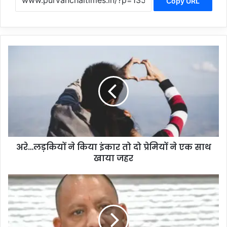
Copy URL
अरे…
लड़कियों
ने
किया
इंकार
तो
दो
प्रेमियों
ने
अरे…लड़कियों ने किया इंकार तो दो प्रेमियों ने एक साथ
एक
साथ
खाया जहर
खाया
जहर
देखिए
बालीवुड
के
मशहूर
सिंगर