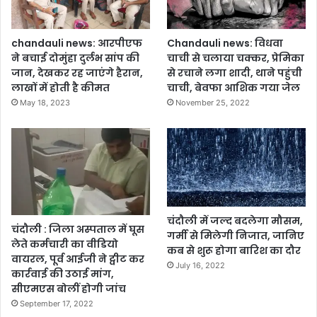
chandauli news: आरपीएफ
Chandauli news: विधवा
ने बचाई दोमुंहा दुर्लभ सांप की
चाची से चलाया चक्कर, प्रेमिका
जान, देखकर रह जाएंगे हैरान,
से रचाने लगा शादी, थाने पहुंची
लाखों में होती है कीमत
चाची, बेवफा आशिक गया जेल
May 18, 2023
November 25, 2022
चंदौली में जल्द बदलेगा मौसम,
चंदौली : जिला अस्पताल में घूस
गर्मी से मिलेगी निजात, जानिए
लेते कर्मचारी का वीडियो
कब से शुरू होगा बारिश का दौर
वायरल, पूर्व आईजी ने ट्वीट कर
July 16, 2022
कार्रवाई की उठाई मांग,
सीएमएस बोलीं होगी जांच
September 17, 2022