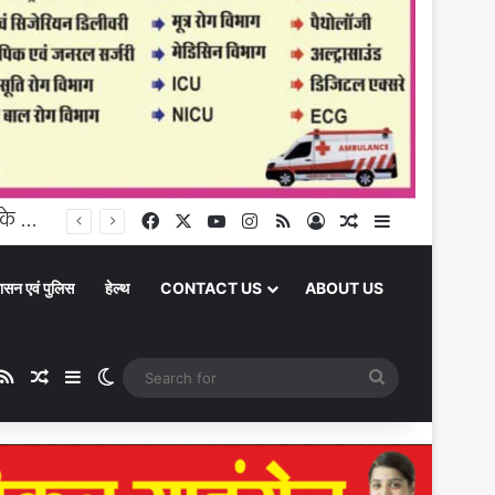
Chandauli News : चंदौली में झमाझम बारिश, इलिया प्राथमिक विद्यालय में भरा पानी, बच्चों के लिए बढ़ी परेशानी
Facebook
X
YouTube
Instagram
RSS
Log In
Random Article
Sidebar
ासन एवं पुलिस
हेल्थ
CONTACT US
ABOUT US
be
stagram
RSS
Random Article
Sidebar
Switch skin
Search
for