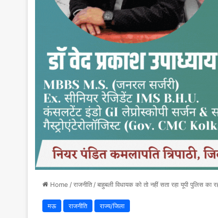
Home
/
राजनीति
/
बाहुबली विधायक को तो नहीं सता रहा यूपी पुलिस का र
मऊ
राजनीति
राज्य/जिला