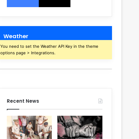
Weather
You need to set the Weather API Key in the theme
options page > Integrations.
Recent News