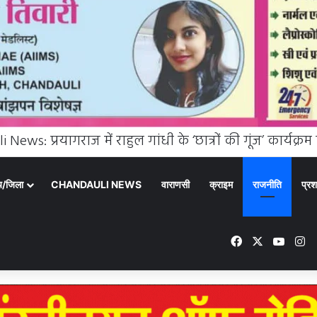
्य/जिला
CHANDAULI NEWS
वाराणसी
क्राइम
राजनीति
प्रश
Facebook
X
YouTu
In