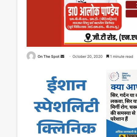
Send
On The Spot
October 20, 2020
1 minute read
an
email