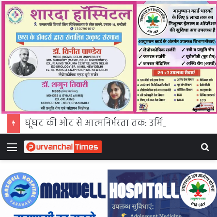
घूंघट की ओट से आत्मनिर्भरता तक: उर्मिला पटेल बनीं ग्रामीण महिला सशक्तिकरण की प्रेरक मिसाल
Menu
S