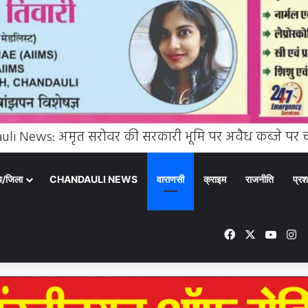
्य/जिला
CHANDAULI NEWS
वाराणसी
क्राइम
राजनीति
प्रश
Facebook
X
YouT
In