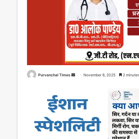
Purvanchal Times
Send
November 8, 2025
2 minutes
an
email