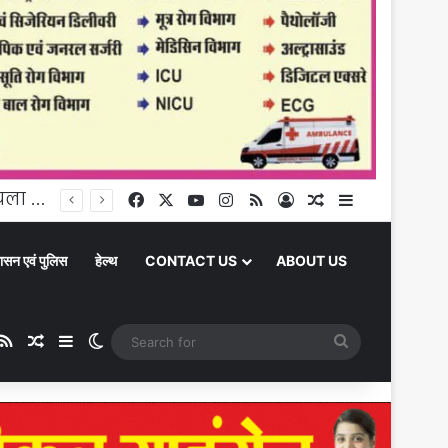
प्रदेश उपाध्यक्ष भाजपा ने कार्यकर्ताओं के साथ बैठक कर हर घर तिरंगा अभियान पर की चर्चा
Facebook
X
YouTube
Instagram
RSS
Log In
Random Article
Sidebar
ासन एवं पुलिस
हेल्थ
CONTACT US
ABOUT US
ube
stagram
RSS
Random Article
Sidebar
Switch skin
Search
for