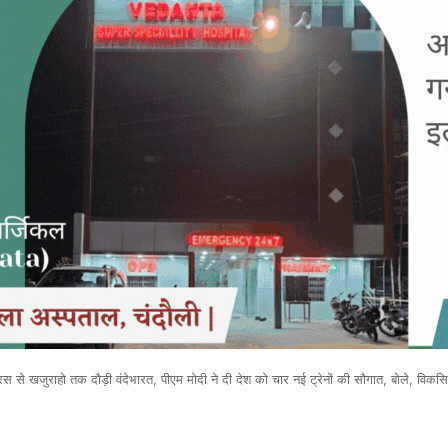
 खजुराहो तक दौड़ी वंदेभारत, पीएम मोदी ने दी देश को चार नई ट्रेनों की सौगात, बोले, विकसित