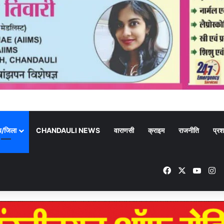
्य/जिला
CHANDAULI NEWS
वाराणसी
क्राइम
राजनीति
प्रश
Facebook
X
YouT
In