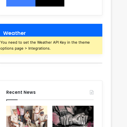
Weather
You need to set the Weather API Key in the theme
options page > Integrations.
Recent News