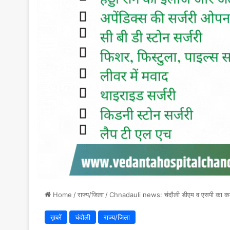
Home
/
राज्य/जिला
/
Chnadauli news: चंदौली डीएम व एसपी का कमाल, 
ख़बरें
चंदौली
राज्य/जिला