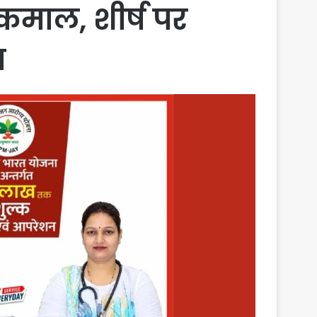
माल, शीर्ष पर
ा