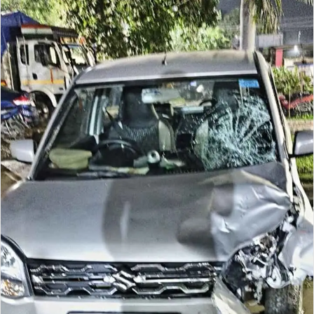
औ
र
भ
र
त
से
मि
ल
न