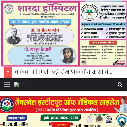
चकिया को मिली बड़ी शैक्षणिक सौगात: सावित्रीबाई फुले पीजी कॉलेज में शुरू होगी बीएससी की पढ़ाई
Menu
S