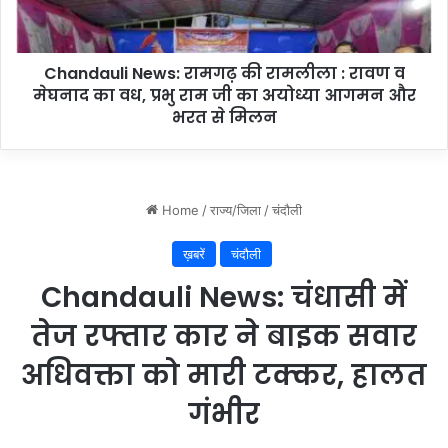
वा
u
स
l
यो
i
ज
Chandauli News: रामगढ़ की रामलीला : रावण व
N
ना
मेघनाद का वध, प्रभु राम जी का अयोध्या आगमन और
e
ग्रा
w
भरत से मिलन
मी
s
ण
:
,
रा
न
म
ए
ग
ला
ढ़
भा
की
र्थि
रा
यों
म
के
ली
च
ला
य
:
न
रा
की
व
स
ण