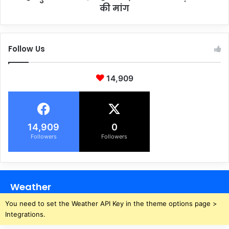
क
w
की मांग
ने
s
से
:
मौ
प
Follow Us
त
ह
,
ल
प
गा
14,909
रि
म
वा
आ
र
तं
में
की
छा
ह
14,909
0
या
म
Followers
Followers
मा
ले
त
में
म
मा
रे
Weather
ग
ए
You need to set the Weather API Key in the theme options page >
श्र
Integrations.
द्धा