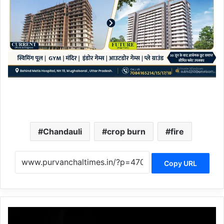
Chandauli
crop burn
fire
Copy URL
चं
दौ