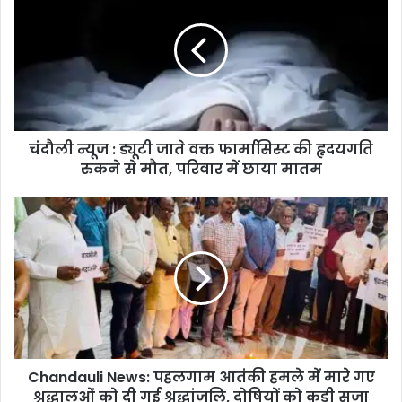
ली
न्यू
ज
:
ड्यू
टी
जा
चंदौली न्यूज : ड्यूटी जाते वक्त फार्मासिस्ट की हृदयगति
ते
रुकने से मौत, परिवार में छाया मातम
व
क्त
फा
C
र्मा
h
सि
a
स्ट
n
की
d
हृ
a
द
u
य
l
ग
i
ति
Chandauli News: पहलगाम आतंकी हमले में मारे गए
N
रु
श्रद्धालुओं को दी गई श्रद्धांजलि, दोषियों को कड़ी सजा
e