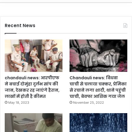
लु
ओं
को
दी
Recent News
ग
ई
श्र
द्धां
ज
लि
,
दो
षि
chandauli news: आरपीएफ
Chandauli news: विधवा
यों
ने बचाई दोमुंहा दुर्लभ सांप की
चाची से चलाया चक्कर, प्रेमिका
को
जान, देखकर रह जाएंगे हैरान,
से रचाने लगा शादी, थाने पहुंची
क
लाखों में होती है कीमत
चाची, बेवफा आशिक गया जेल
ड़ी
May 18, 2023
November 25, 2022
स
जा
की
मां
ग