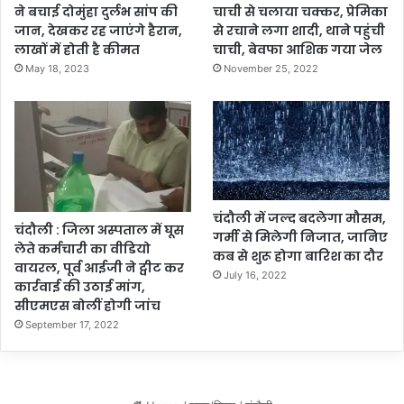
त
ने बचाई दोमुंहा दुर्लभ सांप की
चाची से चलाया चक्कर, प्रेमिका
ला
जान, देखकर रह जाएंगे हैरान,
से रचाने लगा शादी, थाने पहुंची
श
लाखों में होती है कीमत
चाची, बेवफा आशिक गया जेल
May 18, 2023
November 25, 2022
चंदौली में जल्द बदलेगा मौसम,
चंदौली : जिला अस्पताल में घूस
गर्मी से मिलेगी निजात, जानिए
लेते कर्मचारी का वीडियो
कब से शुरू होगा बारिश का दौर
वायरल, पूर्व आईजी ने ट्वीट कर
July 16, 2022
कार्रवाई की उठाई मांग,
सीएमएस बोलीं होगी जांच
September 17, 2022