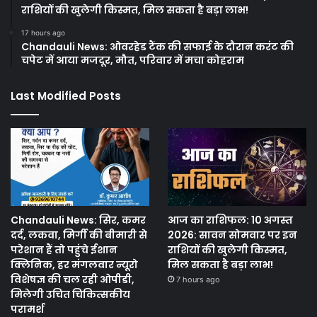
राशियों की खुलेगी किस्मत, मिल सकता है बड़ा लाभ!
17 hours ago
Chandauli News: ओवरहेड टैंक की सफाई के दौरान करंट की
चपेट में आया मजदूर, मौत, परिवार में मचा कोहराम
Last Modified Posts
Chandauli News: सिर, कमर
आज का राशिफल: 10 अगस्त
दर्द, लकवा, मिर्गी की बीमारी से
2026: सावन सोमवार पर इन
परेशान हैं तो पहुंचे ईशान
राशियों की खुलेगी किस्मत,
क्लिनिक, हर मंगलवार न्यूरो
मिल सकता है बड़ा लाभ!
विशेषज्ञ की चल रही ओपीडी,
7 hours ago
मिलेगी उचित चिकित्सकीय
परामर्श