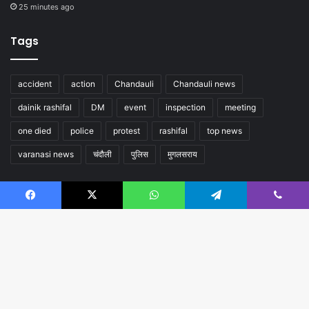
25 minutes ago
Tags
accident
action
Chandauli
Chandauli news
dainik rashifal
DM
event
inspection
meeting
one died
police
protest
rashifal
top news
varanasi news
चंदौली
पुलिस
मुगलसराय
Follow us
Facebook
X
WhatsApp
Telegram
Viber
B
t