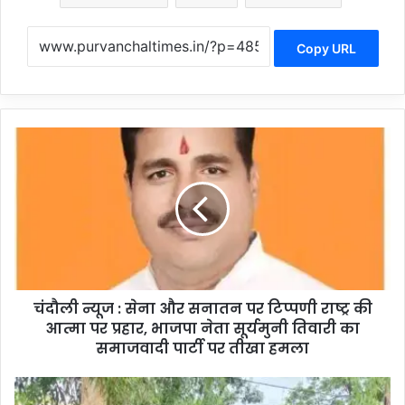
Copy URL
चं
दौ
ली
न्यू
ज
:
से
ना
औ
चंदौली न्यूज : सेना और सनातन पर टिप्पणी राष्ट्र की
र
आत्मा पर प्रहार, भाजपा नेता सूर्यमुनी तिवारी का
स
ना
समाजवादी पार्टी पर तीखा हमला
त
न
C
प