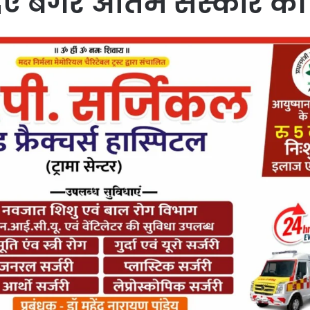
ए बगैर अंतिम संस्कार की त