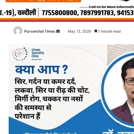
Purvanchal Times
Send
May 13, 2026
1 minute read
an
email