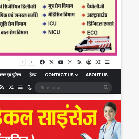
चकिया को मिली बड़ी शैक्षणिक सौगात: सावित्रीबाई फुले पीजी कॉलेज में शुरू होगी बीएससी की पढ़ाई
Facebook
X
YouTube
Instagram
RSS
Log In
Random Article
Sidebar
ासन एवं पुलिस
हेल्थ
CONTACT US
ABOUT US
ube
stagram
RSS
Random Article
Sidebar
Switch skin
Search
for