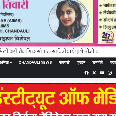
्य/जिला
CHANDAULI NEWS
वाराणसी
क्राइम
राजनीति
प्रश
Facebook
X
YouT
In