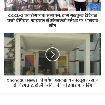
का
रो
मां
CCCL-2 का रोमांचक समापन: ड्रीम गुरुकुल इंडियंस
च
बनी चैंपियन, फाइनल में स्कैनकरो स्मैशर पर शानदार
क
स
जीत
मा
प
C
न
h
:
a
ड्री
n
म
d
गु
a
रु
u
कु
l
ल
i
इं
Chandauli News: दो अवैध असलहा व कारतूस के साथ
N
डि
दो गिरफ्तार, होली के दिन की थी हवाई फायरिंग
e
यं
w
स
s
ब
:
नी
दो