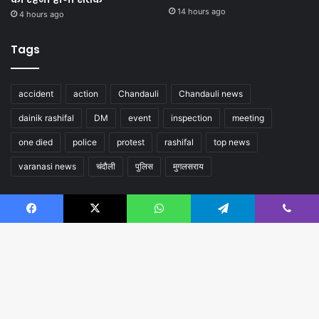
14 hours ago
4 hours ago
Tags
accident
action
Chandauli
Chandauli news
dainik rashifal
DM
event
inspection
meeting
one died
police
protest
rashifal
top news
varanasi news
चंदौली
पुलिस
मुगलसराय
Follow us
Facebook
X
WhatsApp
Telegram
Viber
B
t