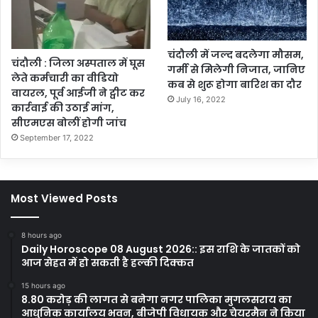
चंदौली में जल्द बदलेगा मौसम,
चंदौली : जिला अस्पताल में घूस
गर्मी से मिलेगी निजात, जानिए
लेते कर्मचारी का वीडियो
कब से शुरू होगा बारिश का दौर
वायरल, पूर्व आईजी ने ट्वीट कर
July 16, 2022
कार्रवाई की उठाई मांग,
सीएमएस बोलीं होगी जांच
September 17, 2022
Most Viewed Posts
8 hours ago
Daily Horoscope 08 August 2026:: इस राशि के जातकों को
आज सेहत में हो सकती है हल्की दिक्कत
15 hours ago
8.80 करोड़ की लागत से बनेगा नगर पालिका मुगलसराय का
आधुनिक कार्यालय भवन, बीजेपी विधायक और चेयरमैन ने किया