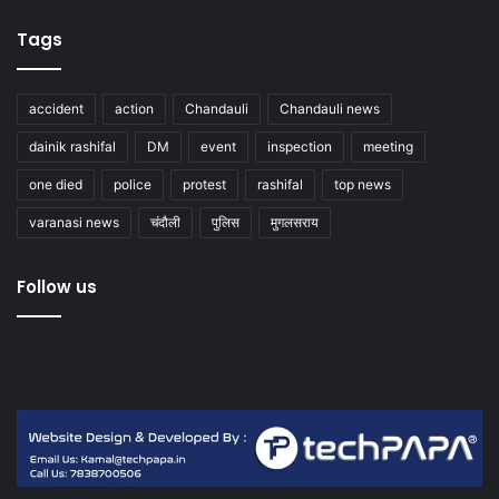
Tags
accident
action
Chandauli
Chandauli news
dainik rashifal
DM
event
inspection
meeting
one died
police
protest
rashifal
top news
varanasi news
चंदौली
पुलिस
मुगलसराय
Follow us