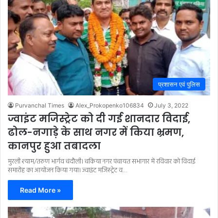
प्रशासन एवं पुलिस
Purvanchal Times
Alex_Prokopenko106834
July 3, 2022
ज्वाइंट मजिस्ट्रेट को दी गई शानदार विदाई,
ढोल-नगाड़े के साथ नगर में किया भ्रमण,
कानपुर हुआ तबादला
मुरली श्याम/तरुण भार्गव चंदौली। चकिया नगर पंचायत सभागार में रविवार को विदाई
समारोह का आयोजन किया गया। ज्वाइंट मजिस्ट्रेट व…
Read More »