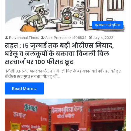
प्रशासन एवं पुलिस
Purvanchal Times
Alex_Prokopenko106834
July 4, 2022
राहत : 15 जुलाई तक बढ़ी ओटीएस मियाद,
घरेलू व नलकूपों के बकाया बिजली बिल
सरचार्ज पर 100 फीसद छूट
चंदौली। उत्तर प्रदेश पावर कारपोरेशन ने बिजली बिल के बड़े बकायेदारों को राहत देते हुए
ओटीएस (एकमुश्त समाधान योजना) की…
Read More »