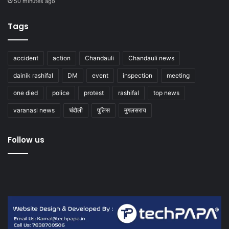
50 minutes ago
Tags
accident
action
Chandauli
Chandauli news
dainik rashifal
DM
event
inspection
meeting
one died
police
protest
rashifal
top news
varanasi news
चंदौली
पुलिस
मुगलसराय
Follow us