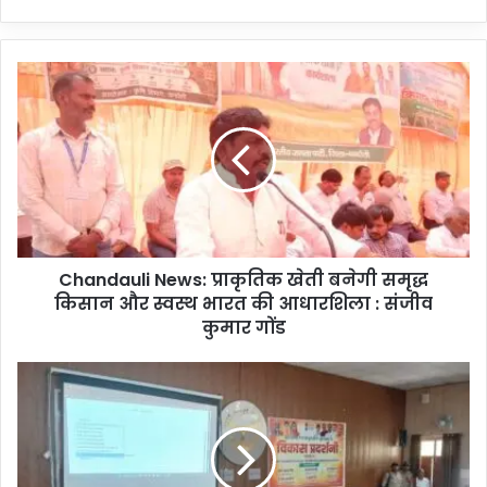
C
h
a
n
d
a
u
l
i
Chandauli News: प्राकृतिक खेती बनेगी समृद्ध
N
किसान और स्वस्थ भारत की आधारशिला : संजीव
e
w
कुमार गोंड
s
:
C
प्रा
h
कृ
a
ति
n
क
d
खे
a