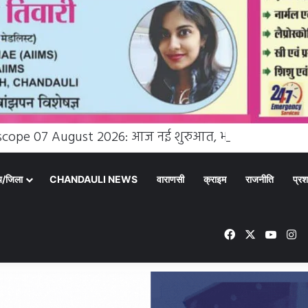
्य/जिला
CHANDAULI NEWS
वाराणसी
क्राइम
राजनीति
प्रश
Facebook
X
YouT
In