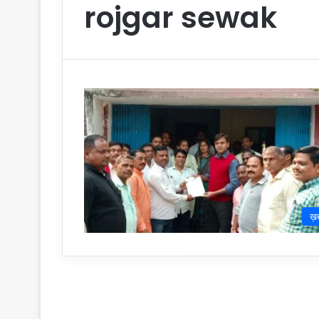
rojgar sewak
ख़ब