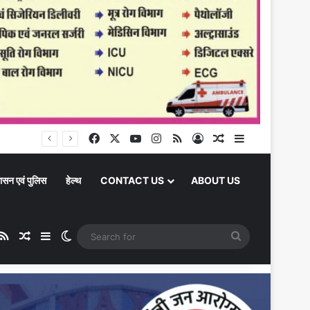
Daily Horoscope 07 August 2026: आज नई शुरुआत, भावनात्मक बातचीत और शुभ कार्यों के लिए बढ़िया दिन है
Facebook
X
YouTube
Instagram
RSS
Log In
Random Article
Sidebar
ासन एवं पुलिस
हेल्थ
CONTACT US
ABOUT US
ube
stagram
RSS
Random Article
Sidebar
Switch skin
Search
for