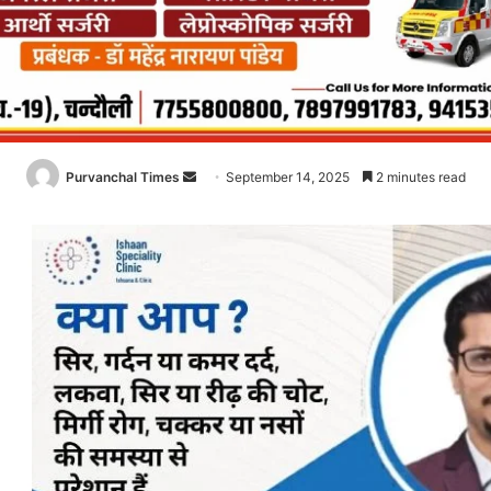
Purvanchal Times
Send
September 14, 2025
2 minutes read
an
email