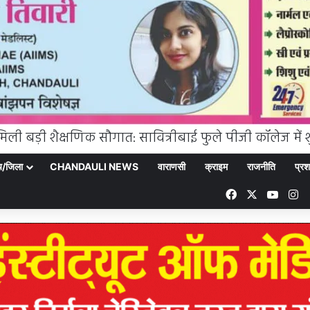
्य/जिला
CHANDAULI NEWS
वाराणसी
क्राइम
राजनीति
प्रश
Facebook
X
YouT
In