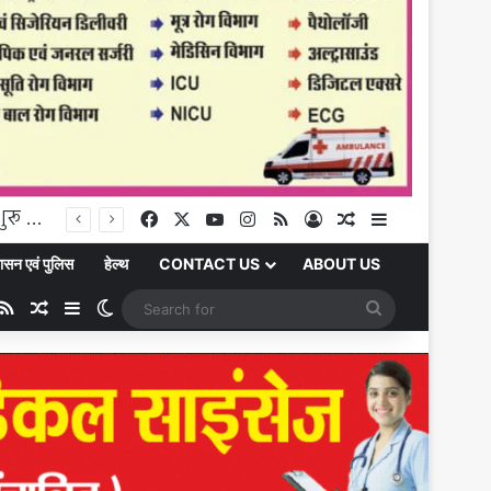
Daily Horoscope 07 August 2026: आज नई शुरुआत, भावनात्मक बातचीत और शुभ कार्यों के लिए बढ़िया दिन है
Facebook
X
YouTube
Instagram
RSS
Log In
Random Article
Sidebar
ासन एवं पुलिस
हेल्थ
CONTACT US
ABOUT US
ube
stagram
RSS
Random Article
Sidebar
Switch skin
Search
for