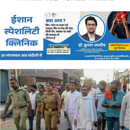
an
email