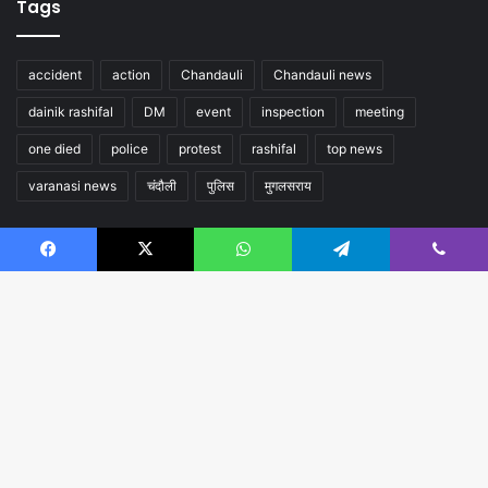
Tags
accident
action
Chandauli
Chandauli news
dainik rashifal
DM
event
inspection
meeting
one died
police
protest
rashifal
top news
varanasi news
चंदौली
पुलिस
मुगलसराय
Follow us
Facebook
X
WhatsApp
Telegram
Viber
B
t
t
b