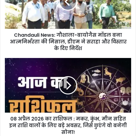
d
a
u
l
i
Chandauli News: गौशाला-बायोगैस मॉडल बना
N
आत्मनिर्भरता की मिसाल, डीएम ने सराहा और विस्तार
e
w
के दिए निर्देश
s
:
0
गौ
8
शा
अ
ला
प्रै
-
ल
बा
2
यो
0
गै
2
स
6
मॉ
08 अप्रैल 2026 का राशिफल : मकर, कुंभ, मीन सहित
का
ड
इन राशि वालों के लिए बड़े अवसर, जिसे छुएंगे वो बनेगी
रा
ल
शि
सोना!