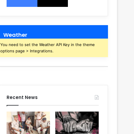
Weather
You need to set the Weather API Key in the theme
options page > Integrations.
Recent News