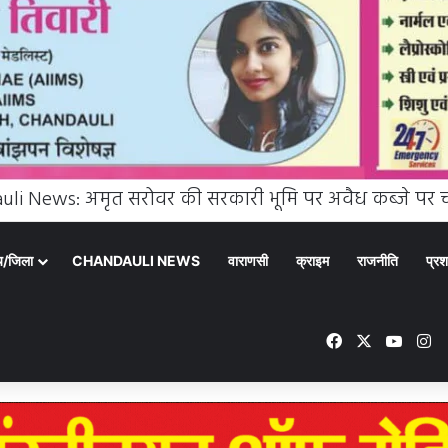
्य/जिला
CHANDAULI NEWS
वाराणसी
क्राइम
राजनीति
प्रश
Facebook
X
YouT
In