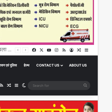
प्रदेश उपाध्यक्ष भाजपा ने कार्यकर्ताओं के साथ बैठक कर हर घर तिरंगा अभियान पर की चर्चा
Facebook
X
YouTube
Instagram
RSS
Log In
Random Article
Sidebar
ासन एवं पुलिस
हेल्थ
CONTACT US
ABOUT US
ube
stagram
RSS
Random Article
Sidebar
Switch skin
Search
for