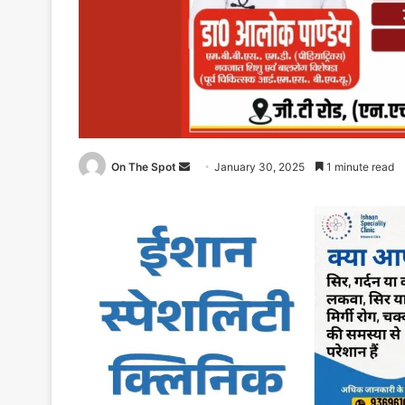
On The Spot
Send
January 30, 2025
1 minute read
an
email