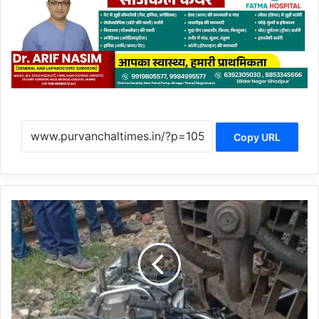
Copy URL
बीच
ट्रैक
पर
थी
बाइक,
तभी
अचानक
आ