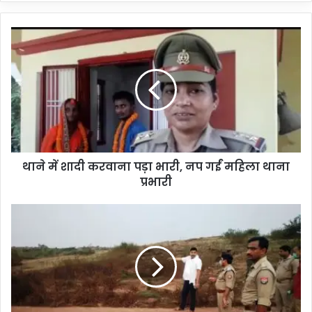
थाने
में
शादी
करवाना
पड़ा
भारी,
नप
गईं
महिला
थाने में शादी करवाना पड़ा भारी, नप गईं महिला थाना
थाना
प्रभारी
प्रभारी
पुलिस
की
गोली
से
टूटा
50
हजार