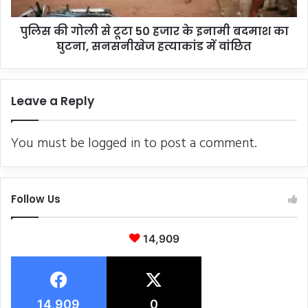
के
इनामी
पुलिस की गोली से टूटा 50 हजार के इनामी बदमाश का
बदमाश
का
घुटना, सनसनीखेज हत्याकांड में वांछित
घुटना,
सनसनीखेज
हत्याकांड
Leave a Reply
में
वांछित
You must be
logged in
to post a comment.
Follow Us
14,909
14,909
0